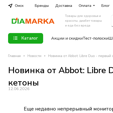
Омск
Бренды
Доставка
Оплата
Блог
Товары для здоровья и
красоты, диабет товары
и еда без вреда
Каталог
Акции и скидки
Тест-полоски
Шп
Главная
Новости
Новинка от Abbot: Libre Duo - первый
Новинка от Abbot: Libre
кетоны
12.06.2026
Еще недавно непрерывный монитор