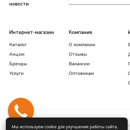
новости
Интернет-магазин
Компания
Каталог
О компании
Акции
Отзывы
Бренды
Вакансии
Услуги
Оптовикам
Закажи
звонок
Информация о товарах и услугах, размещенная на данном 
Мы используем cookie для улучшения работы сайта.