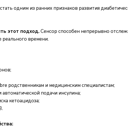
тать одним из ранних признаков развития диабетическ
ить этот подход.
Сенсор способен непрерывно отслежи
 реального времени.
онов;
ibre родственникам и медицинским специалистам;
и автоматической подачи инсулина;
ска кетоацидоза;
3.
ства: