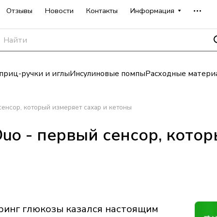
Отзывы
Новости
Контакты
Информация
риц-ручки и иглы
Инсулиновые помпы
Расходные матери
 сенсор, который измеряет сахар и кетоны
 Duo - первый сенсор, кото
инг глюкозы казался настоящим