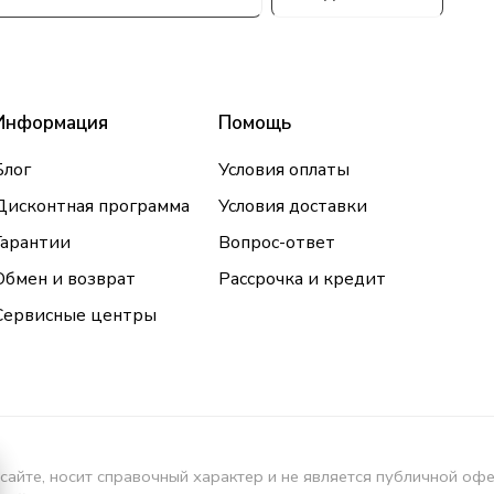
Информация
Помощь
Блог
Условия оплаты
Дисконтная программа
Условия доставки
Гарантии
Вопрос-ответ
Обмен и возврат
Рассрочка и кредит
Сервисные центры
сайте, носит справочный характер и не является публичной оф