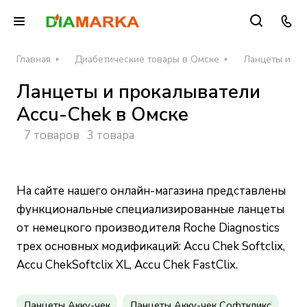
Главная
Диабетические товары в Омске
Ланцеты и пр
Ланцеты и прокалыватели
Accu-Chek в Омске
7 товаров
3 товара
На сайте нашего онлайн-магазина представлены
функциональные специализированные ланцеты
от немецкого производителя Roche Diagnostics
трех основных модификаций: Accu Chek Softclix,
Accu ChekSoftclix XL, Accu Chek FastClix.
Ланцеты Акку-чек
Ланцеты Акку-чек Софткликс