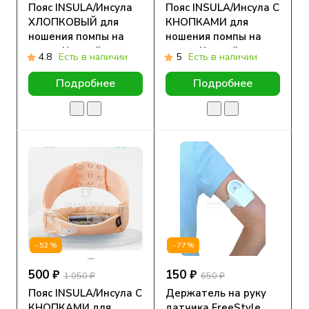
Пояс INSULA/Инсула
Пояс INSULA/Инсула С
ХЛОПКОВЫЙ для
КНОПКАМИ для
ношения помпы на
ношения помпы на
талии Черный
талии Черный
4.8
Есть в наличии
5
Есть в наличии
Подробнее
Подробнее
-52%
-77%
500 ₽
150 ₽
1 050 ₽
650 ₽
Пояс INSULA/Инсула С
Держатель на руку
КНОПКАМИ для
датчика FreeStyle