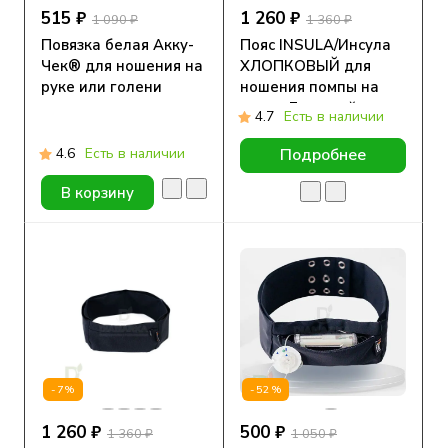
515 ₽
1 260 ₽
1 090 ₽
1 360 ₽
Повязка белая Акку-
Пояс INSULA/Инсула
Чек® для ношения на
ХЛОПКОВЫЙ для
руке или голени
ношения помпы на
талии Бежевый
4.7
Есть в наличии
4.6
Есть в наличии
Подробнее
В корзину
-7%
-52%
1 260 ₽
500 ₽
1 360 ₽
1 050 ₽