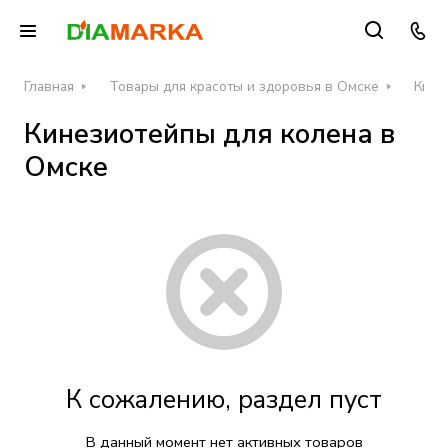
Главная
Товары для красоты и здоровья в Омске
Кине
Кинезиотейпы для колена в
Омске
К сожалению, раздел пуст
В данный момент нет активных товаров