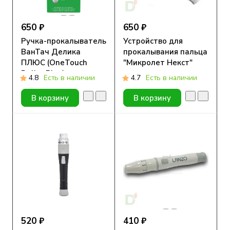
650 ₽
650 ₽
Ручка-прокалыватель
Устройство для
ВанТач Делика
прокалывания пальца
ПЛЮС (OneTouch
"Микролет Некст"
Delica Plus)
4.8
Есть в наличии
4.7
Есть в наличии
В корзину
В корзину
520 ₽
410 ₽