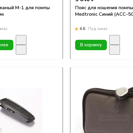
жаный М-1 для помпы
Пояс для ношения помпы
ик
Medtronic Синий (ACC-5
аказ
4.6
Под заказ
нее
В корзину