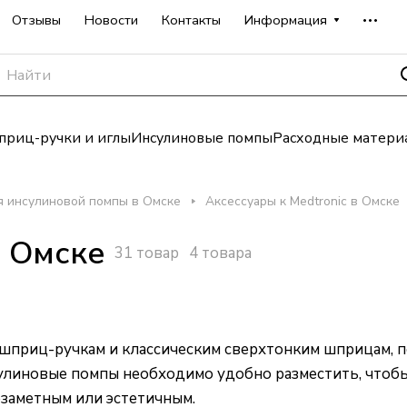
Отзывы
Новости
Контакты
Информация
риц-ручки и иглы
Инсулиновые помпы
Расходные матери
я инсулиновой помпы в Омске
Аксессуары к Medtronic в Омске
в Омске
31 товар
4 товара
шприц-ручкам и классическим сверхтонким шприцам, 
сулиновые помпы необходимо удобно разместить, чтоб
езаметным или эстетичным.