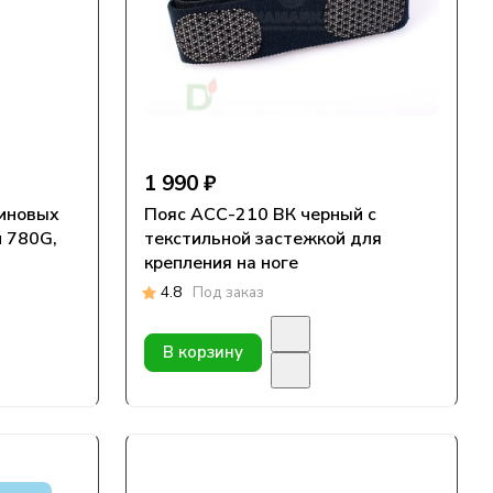
1 990 ₽
линовых
Пояс АСС-210 ВК черный с
и 780G,
текстильной застежкой для
крепления на ноге
4.8
Под заказ
В корзину