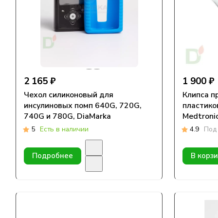
2 165 ₽
1 900 ₽
Чехол силиконовый для
Клипса п
инсулиновых помп 640G, 720G,
пластико
740G и 780G, DiaMarka
Medtroni
5
Есть в наличии
4.9
Под 
Подробнее
В корз