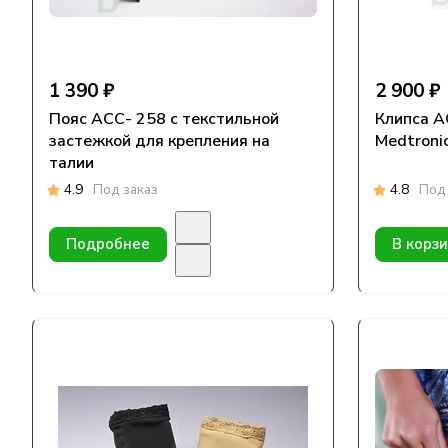
1 390 ₽
2 900 ₽
Пояс АСС- 258 с текстильной
Клипса ACC-1
застежкой для крепления на
Medtroni
талии
4.9
Под заказ
4.8
Под 
Подробнее
В корз