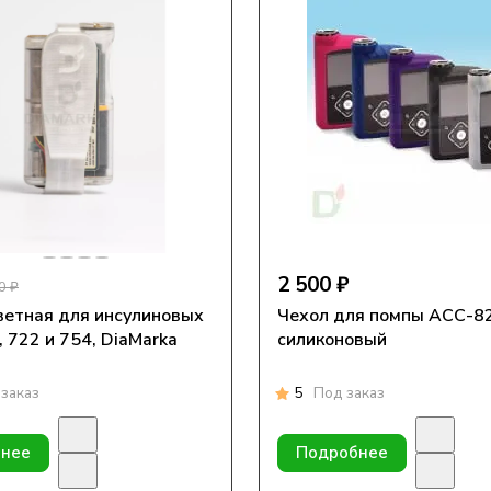
2 500 ₽
0 ₽
ветная для инсулиновых
Чехол для помпы АСС-8
 722 и 754, DiaMarka
силиконовый
заказ
5
Под заказ
нее
Подробнее