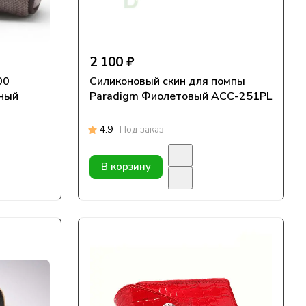
2 100 ₽
00
Силиконовый скин для помпы
вный
Paradigm Фиолетовый ACC-251PL
4.9
Под заказ
В корзину