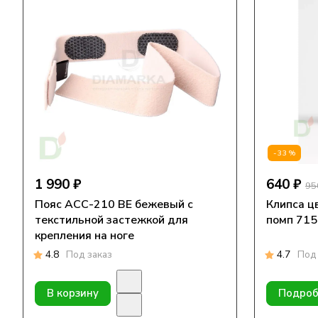
-33%
1 990 ₽
640 ₽
95
Пояс АСС-210 ВЕ бежевый с
Клипса ц
текстильной застежкой для
помп 715,
крепления на ноге
4.8
Под заказ
4.7
Под 
В корзину
Подроб