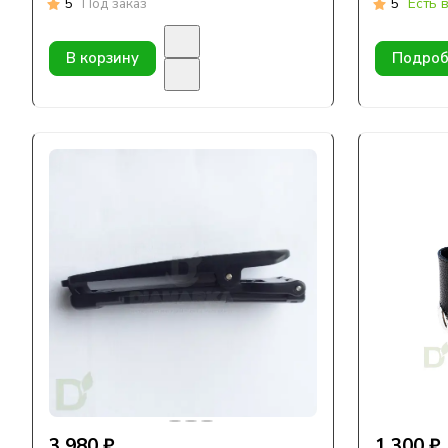
5
Под заказ
5
Есть 
В корзину
Подроб
3 980 ₽
1 300 ₽