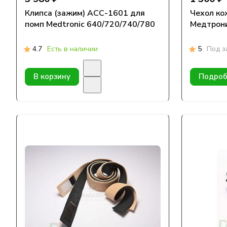
Клипса (зажим) АСС-1601 для
Чехол ко
помп Medtronic 640/720/740/780
Медтрон
4.7
Есть в наличии
5
Под з
В корзину
Подроб