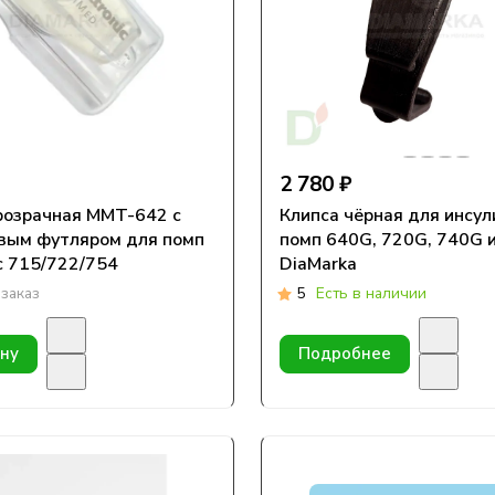
2 780 ₽
розрачная MMT-642 с
Клипса чёрная для инсу
вым футляром для помп
помп 640G, 720G, 740G 
c 715/722/754
DiaMarka
заказ
5
Есть в наличии
ину
Подробнее