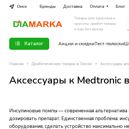
Омск
Бренды
Доставка
Оплата
Блог
Товары для здоровья и
красоты, диабет товары
и еда без вреда
Каталог
Акции и скидки
Тест-полоски
Шп
Главная
Диабетические товары в Омске
Аксессуары дл
Аксессуары к Medtronic 
Инсулиновые помпы — современная альтернатива 
дозировать препарат. Единственная проблема: ин
оборудования, сделать устройство максимально н