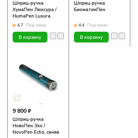
Шприц-ручка
Шприц-ручка
ХумаПен Люксура /
БиоматикПен
HumaPen Luxura
4.7
Под заказ
4.4
Под заказ
В корзину
В корзину
9 800 ₽
Шприц-ручка
НовоПен Эхо /
NovoPen Echo, синяя