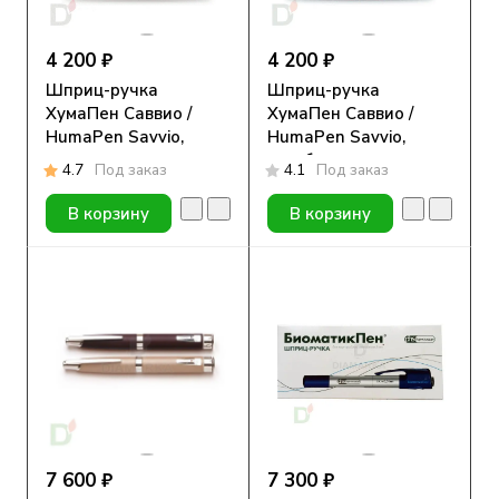
4 200 ₽
4 200 ₽
Шприц-ручка
Шприц-ручка
ХумаПен Саввио /
ХумаПен Саввио /
HumaPen Savvio,
HumaPen Savvio,
красная
голубая
4.7
Под заказ
4.1
Под заказ
В корзину
В корзину
7 600 ₽
7 300 ₽