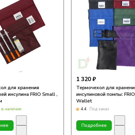
1 320 ₽
ол для хранения
Термочехол для хранени
ей инсулина FRIO Small ,
инсулиновой помпы: FRI
м
Wallet
 в наличии
4.4
Под заказ
нее
Подробнее