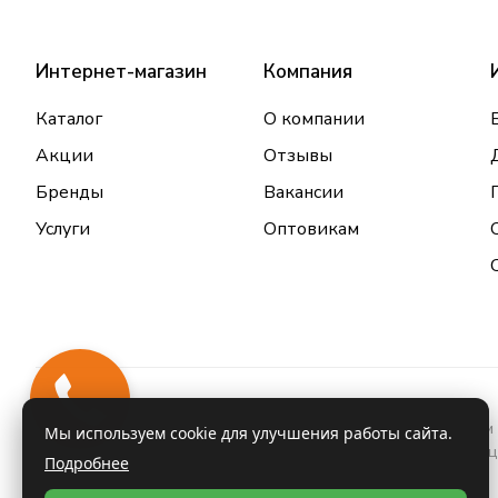
Интернет-магазин
Компания
Каталог
О компании
Акции
Отзывы
Бренды
Вакансии
Услуги
Оптовикам
Информация о товарах и услугах, размещенная на данном 
Мы используем cookie для улучшения работы сайта.
проконсультироваться с врачом и ознакомиться с инстру
Подробнее