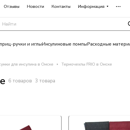
Отзывы
Новости
Контакты
Информация
риц-ручки и иглы
Инсулиновые помпы
Расходные матери
сумки для инсулина в Омске
Термочехлы FRIO в Омске
е
6 товаров
3 товара