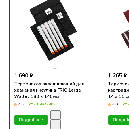
1 690 ₽
1 265 ₽
Термочехол охлаждающий для
Термочех
хранения инсулина FRIO Large
картридж
Wallet 180 х 140мм
14 x 15 с
4.6
Есть в наличии
4.8
Есть
Подробнее
Подроб