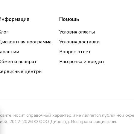
Информация
Помощь
Блог
Условия оплаты
Дисконтная программа
Условия доставки
Гарантии
Вопрос-ответ
Обмен и возврат
Рассрочка и кредит
Сервисные центры
сайте, носит справочный характер и не является публичной оф
кцией. 2012–2026 © ООО Диалэнд. Все права защищены.