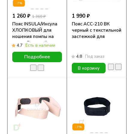
-7%
1 260 ₽
1 990 ₽
1 360 ₽
Пояс INSULA/Инсула
Пояс АСС-210 ВК
ХЛОПКОВЫЙ для
черный с текстильной
ношения помпы на
застежкой для
талии Бежевый
крепления на ноге
4.7
Есть в наличии
4.8
Под заказ
Подробнее
В корзину
-7%