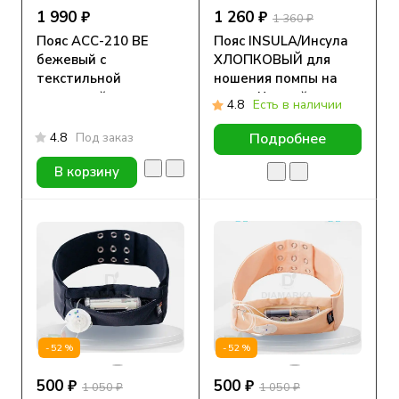
1 990 ₽
1 260 ₽
1 360 ₽
Пояс АСС-210 ВЕ
Пояс INSULA/Инсула
бежевый с
ХЛОПКОВЫЙ для
текстильной
ношения помпы на
застежкой для
талии Черный
4.8
Есть в наличии
крепления на ноге
4.8
Под заказ
Подробнее
В корзину
-52%
-52%
500 ₽
500 ₽
1 050 ₽
1 050 ₽