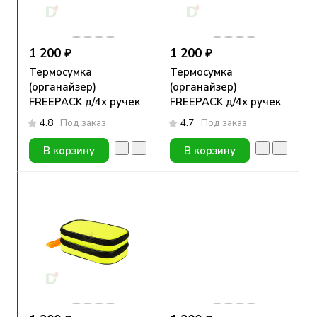
1 200 ₽
1 200 ₽
Термосумка
Термосумка
(органайзер)
(органайзер)
FREEPACK д/4х ручек
FREEPACK д/4х ручек
и средств
и средств
4.8
Под заказ
4.7
Под заказ
самоконтроля чёрный
самоконтроля синий
(с гелевым пакетом)
(с гелевым пакетом)
В корзину
В корзину