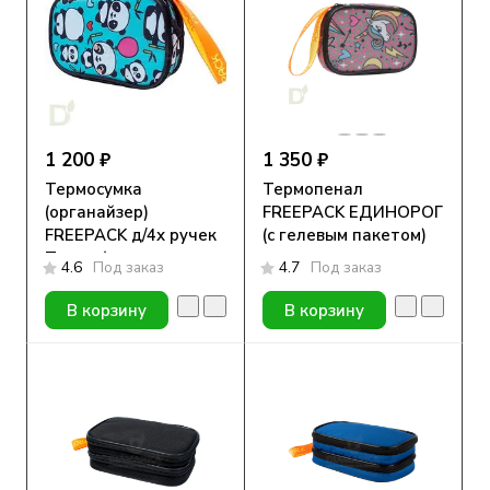
1 200 ₽
1 350 ₽
Термосумка
Термопенал
(органайзер)
FREEPACK ЕДИНОРОГ
FREEPACK д/4х ручек
(с гелевым пакетом)
Панда (с гелевым
4.6
Под заказ
4.7
Под заказ
пакетом)
В корзину
В корзину