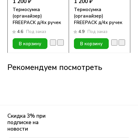
1 200 ₽
1 200 ₽
Термосумка
Термосумка
(органайзер)
(органайзер)
FREEPACK д/4х ручек
FREEPACK д/4х ручек
и средств
и средств
4.6
Под заказ
4.9
Под заказ
самоконтроля лайм (с
самоконтроля
гелевым пакетом)
оранжевый (с
В корзину
В корзину
гелевым пакетом)
Рекомендуем посмотреть
Скидка 3% при
подписке на
новости