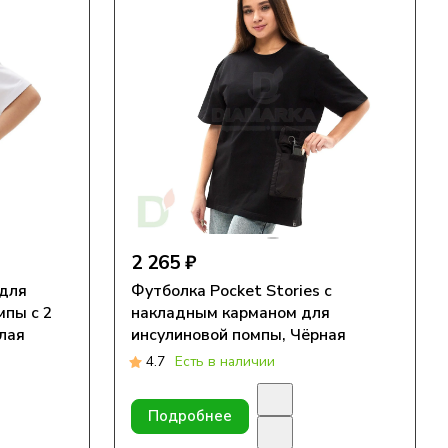
2 265 ₽
 для
Футболка Pocket Stories с
мпы с 2
накладным карманом для
лая
инсулиновой помпы, Чёрная
4.7
Есть в наличии
Подробнее