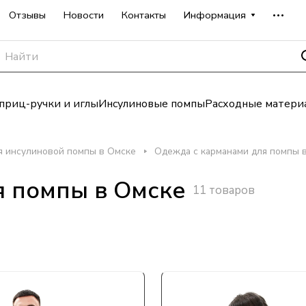
Отзывы
Новости
Контакты
Информация
риц-ручки и иглы
Инсулиновые помпы
Расходные матери
я инсулиновой помпы в Омске
Одежда с карманами для помпы 
я помпы в Омске
11 товаров