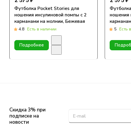
2 575 ₽
2 575 ₽
Футболка Pocket Stories для
Футболка
ношения инсулиновой помпы с 2
ношения 
карманами на молнии, Бежевая
карманам
Василько
4.8
Есть в наличии
5
Есть 
Подробнее
Подроб
Скидка 3% при
подписке на
новости