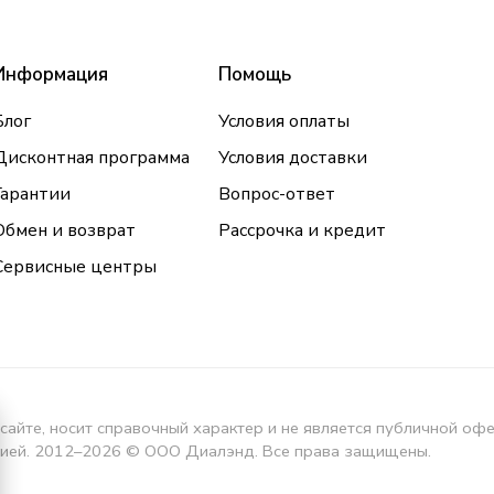
Информация
Помощь
Блог
Условия оплаты
Дисконтная программа
Условия доставки
Гарантии
Вопрос-ответ
Обмен и возврат
Рассрочка и кредит
Сервисные центры
сайте, носит справочный характер и не является публичной оф
кцией. 2012–2026 © ООО Диалэнд. Все права защищены.