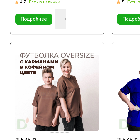
ассортим
4.7
Есть в наличии
5
Есть 
Подробнее
Подроб