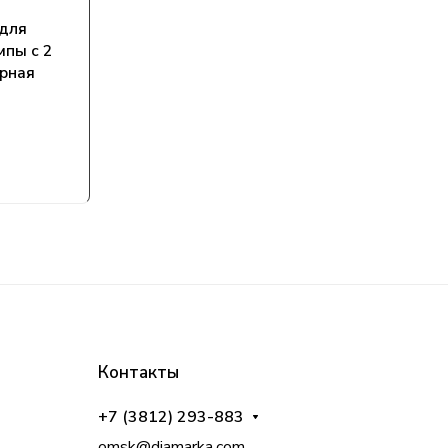
 для
мпы с 2
ёрная
Контакты
+7 (3812) 293-883
omsk@diamarka.com