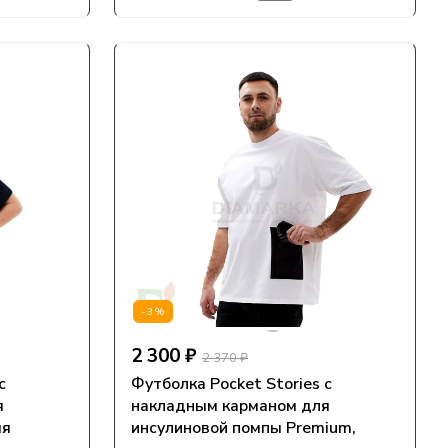
-3%
2 300 ₽
2 370 ₽
с
Футболка Pocket Stories с
я
накладным карманом для
яя
инсулиновой помпы Premium,