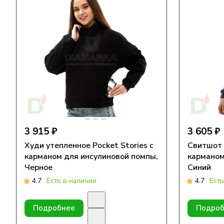
3 915 ₽
3 605 ₽
Худи утепленное Pocket Stories с
Свитшот 
карманом для инсулиновой помпы,
карманом
Черное
Синий
4.7
Есть в наличии
4.7
Есть
Подробнее
Подроб