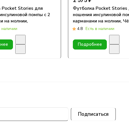
2 575 ₽
 Pocket Stories для
Футболка Pocket Stories
инсулиновой помпы с 2
ношения инсулиновой по
и на молнии,
карманами на молнии, Ч
вая
в наличии
4.8
Есть в наличии
нее
Подробнее
Подписаться