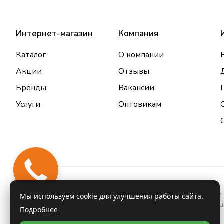
Интернет-магазин
Компания
Каталог
О компании
Акции
Отзывы
Бренды
Вакансии
Услуги
Оптовикам
Закажи
звонок
Информация о товарах и услугах, размещенная на данном 
Мы используем cookie для улучшения работы сайта.
проконсультироваться с врачом и ознакомиться с инстру
Подробнее