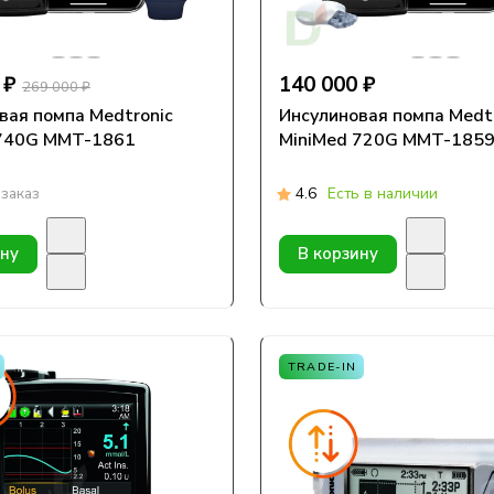
 ₽
140 000 ₽
269 000 ₽
вая помпа Medtronic
Инсулиновая помпа Medt
 740G MMT-1861
MiniMed 720G MMT-185
заказ
4.6
Есть в наличии
ину
В корзину
TRADE-IN