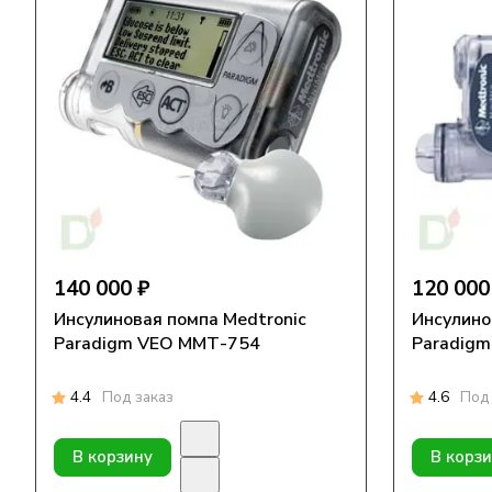
140 000 ₽
120 000
Инсулиновая помпа Medtronic
Инсулиновая 
Paradigm VEO ММТ-754
Paradigm
4.4
Под заказ
4.6
Под 
В корзину
В корз