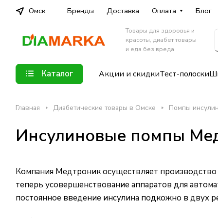
Омск
Бренды
Доставка
Оплата
Блог
Товары для здоровья и
красоты, диабет товары
и еда без вреда
Каталог
Акции и скидки
Тест-полоски
Шп
Главная
Диабетические товары в Омске
Помпы инсули
Инсулиновые помпы Мед
Компания Медтроник осуществляет производство т
теперь усовершенствование аппаратов для автома
постоянное введение инсулина подкожно в двух р