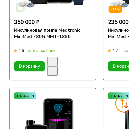
-13%
350 000 ₽
235 000
Инсулиновая помпа Medtronic
Инсулино
MiniMed 780G MMT-1895
MiniMed
4.6
Есть в наличии
4.7
Под 
В корзину
В корз
TRADE-IN
TRADE-IN