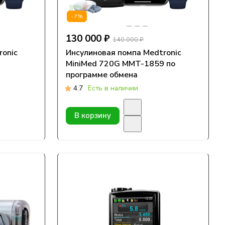
-7%
130 000 ₽
140 000 ₽
ronic
Инсулиновая помпа Medtronic
9
MiniMed 720G MMT-1859 по
программе обмена
4.7
Есть в наличии
В корзину