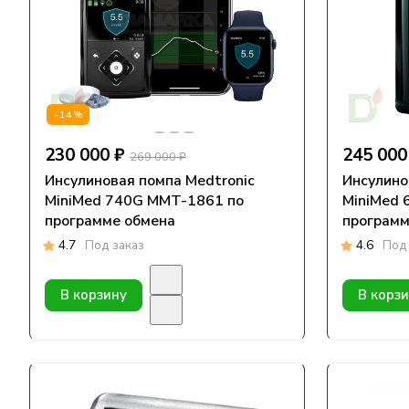
-14%
230 000 ₽
245 000
269 000 ₽
Инсулиновая помпа Medtronic
Инсулино
MiniMed 740G MMT-1861 по
MiniMed 
программе обмена
программ
4.7
Под заказ
4.6
Под 
В корзину
В корз