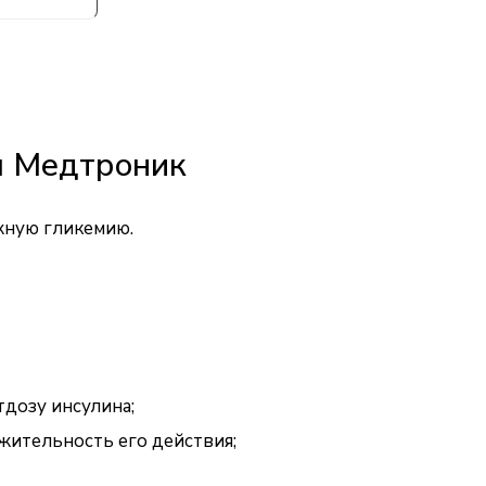
ы Медтроник
жную гликемию.
дозу инсулина;
жительность его действия;