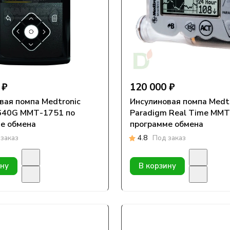
 ₽
120 000 ₽
вая помпа Medtronic
Инсулиновая помпа Medtronic
640G ММТ-1751 по
Paradigm Real Time ММТ-722 по
е обмена
программе обмена
заказ
4.8
Под заказ
ину
В корзину