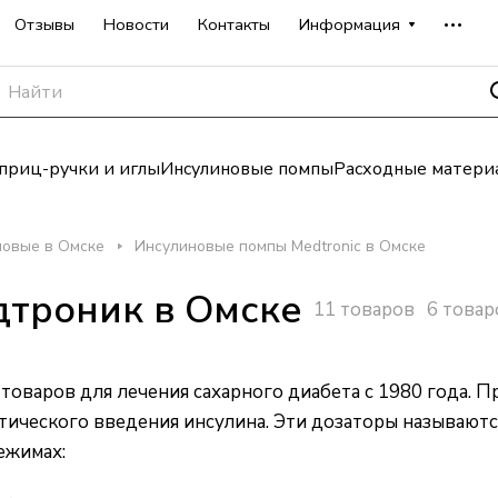
Отзывы
Новости
Контакты
Информация
риц-ручки и иглы
Инсулиновые помпы
Расходные матери
новые в Омске
Инсулиновые помпы Medtronic в Омске
троник в Омске
11 товаров
6 товар
оваров для лечения сахарного диабета с 1980 года. П
тического введения инсулина. Эти дозаторы называют
ежимах: