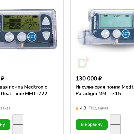
 ₽
130 000 ₽
помпа Medtronic
Инсулиновая помпа Medt
 Real Time ММТ-722
Paradigm MMТ-715
заказ
4.8
Под заказ
ину
В корзину