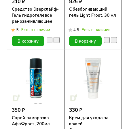
310 ₽
825 ₽
Средство Эверслайф-
Обезболивающий
Гель гидрогелевое
гель Light Frost, 30 мл
ранозаживляющее
противопролежневое
5
Есть в наличии
4.5
Есть в наличии
50гр
В корзину
В корзину
350 ₽
330 ₽
Спрей-заморозка
Крем для ухода за
АфаФрост, 200мл
кожей