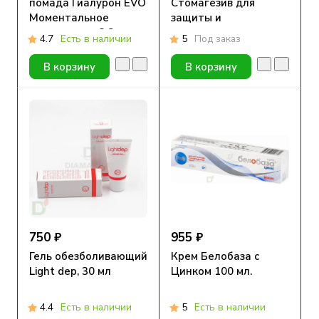
помада Гиалурон EVO
Стомагезив для
Моментальное
защиты и
увлажнение, 2,8 г
выравнивания кожи
4.7
Есть в наличии
5
Под заказ
60гр.
В корзину
В корзину
750 ₽
955 ₽
Гель обезболивающий
Крем Белобаза с
Light dep, 30 мл
Цинком 100 мл.
4.4
Есть в наличии
5
Есть в наличии