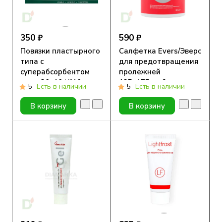
350 ₽
590 ₽
Повязки пластырного
Салфетка Evers/Эверс
типа с
для предотвращения
суперабсорбентом
пролежней
стер. 20х10 №10
135х175мм банка
5
Есть в наличии
5
Есть в наличии
90шт
В корзину
В корзину