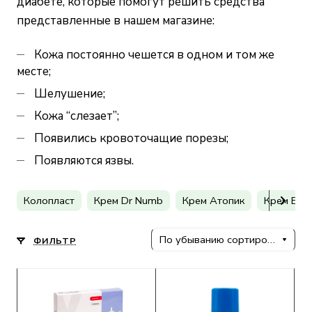
диабете, которые помогут решить средства
представленные в нашем магазине:
Кожа постоянно чешется в одном и том же
месте;
Шелушение;
Кожа “cлезает”;
Появились кровоточащие порезы;
Появляются язвы.
Колопласт
Крем Dr Numb
Крем Атопик
Крем Бел
По убыванию сортировки
ФИЛЬТР