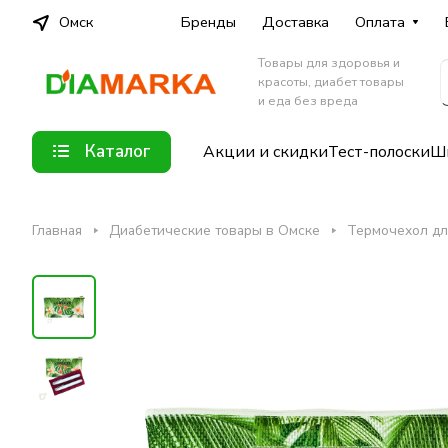
Омск
Бренды
Доставка
Оплата
Товары для здоровья и
красоты, диабет товары
и еда без вреда
Каталог
Акции и скидки
Тест-полоски
Шп
Главная
Диабетические товары в Омске
Термочехол дл