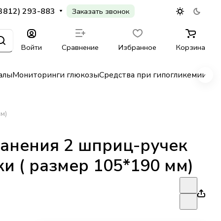
(3812) 293-883
Заказать звонок
Войти
Сравнение
Избранное
Корзина
алы
Мониторинги глюкозы
Средства при гипогликемии
Гл
м)
ранения 2 шприц-ручек
и ( размер 105*190 мм)