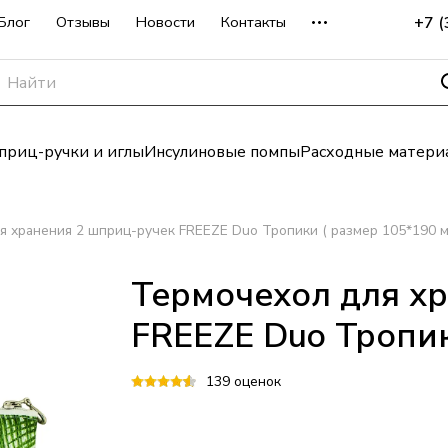
+7 
Блог
Отзывы
Новости
Контакты
риц-ручки и иглы
Инсулиновые помпы
Расходные матери
я хранения 2 шприц-ручек FREEZE Duo Тропики ( размер 105*190 м
Термочехол для х
FREEZE Duo Тропик
139 оценок